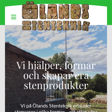
Vi hjälper, formar
och skapar era
stenprodukter
Vi på Ölands Stenteknik erbjuder
stenvaror i olika former - allt efter våra