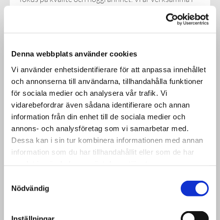
Kalmar län med omnejd men är flexibla och kan
erbjuda våra tjänster i andra delar av landet också.
Se alla våra tjänster
Denna webbplats använder cookies
Vi använder enhetsidentifierare för att anpassa innehållet
Natursten & Stenteknik
och annonserna till användarna, tillhandahålla funktioner
för sociala medier och analysera vår trafik. Vi
vidarebefordrar även sådana identifierare och annan
VI är ditt lokala stenhuggeri som slipar, skapar och
information från din enhet till de sociala medier och
formar produkter efter ditt önskemål. Vi använder
annons- och analysföretag som vi samarbetar med.
även hela stenar i vår design, natursten är ett
Dessa kan i sin tur kombinera informationen med annan
slitstarkt och vackert material som inte slits ut
information som du har tillhandahållit eller som de har
passar perfekt t.ex. golv.
samlat in när du har använt deras tjänster.
Samtyckesval
Nödvändig
Läs mer
Inställningar