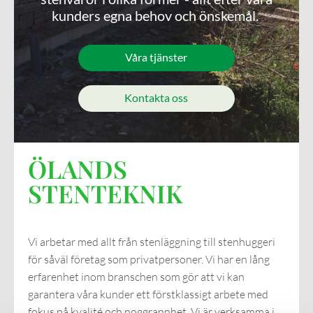
kunders egna behov och önskemål.
Våra tjänster
Kontakta oss
ÖLANDS
STENTEKNIK
Vi arbetar med allt från stenläggning till stenhuggeri
för såväl företag som privatpersoner. Vi har en lång
erfarenhet inom branschen som gör att vi kan
garantera våra kunder ett förstklassigt arbete med
fokus på kvalité och noggrannhet. Vi är verksamma i