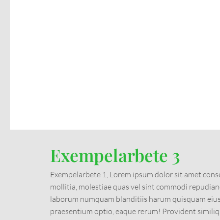
Exempelarbete 3
Exempelarbete 1, Lorem ipsum dolor sit amet conse
mollitia, molestiae quas vel sint commodi repudi
laborum numquam blanditiis harum quisquam eius s
praesentium optio, eaque rerum! Provident simil