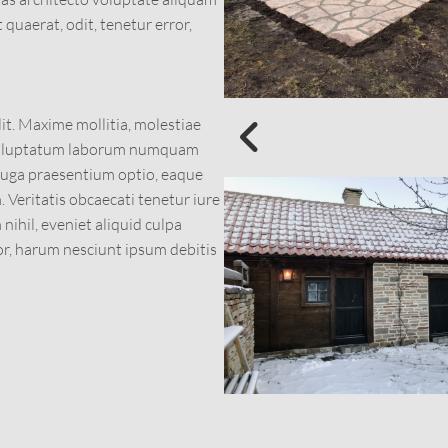
t quaerat, odit, tenetur error,
it. Maxime mollitia, molestiae
voluptatum laborum numquam
 fuga praesentium optio, eaque
Veritatis obcaecati tenetur iure
nihil, eveniet aliquid culpa
rror, harum nesciunt ipsum debitis