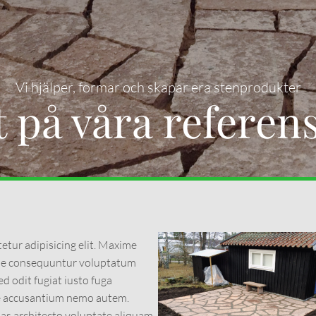
Vi hjälper, formar och skapar era stenprodukter
tt på våra referen
tur adipisicing elit. Maxime
dae consequuntur voluptatum
 odit fugiat iusto fuga
ue accusantium nemo autem.
ias architecto voluptate aliquam