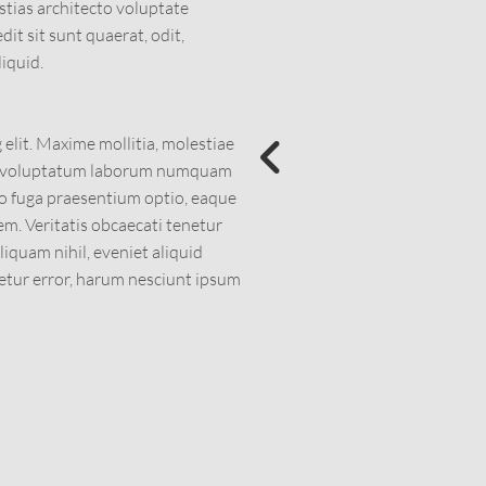
stias architecto voluptate
dit sit sunt quaerat, odit,
iquid.
elit. Maxime mollitia, molestiae
r voluptatum laborum numquam
to fuga praesentium optio, eaque
m. Veritatis obcaecati tenetur
liquam nihil, eveniet aliquid
enetur error, harum nesciunt ipsum