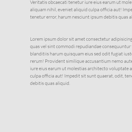
Veritatis obcaecati tenetur iure eius earum ut mole
aliquam nihil, eveniet aliquid culpa officia aut! Impe
tenetur error, harum nesciunt ipsum debitis quas al
Lorem ipsum dolor sit amet consectetur adipisicing 
quas vel sint commodi repudiandae consequuntu
blanditiis harum quisquam eius sed odit fugiat ius
rerum! Provident similique accusantium nemo aute
iure eius earum ut molestias architecto voluptate a
culpa officia aut! Impedit sit sunt quaerat, odit, t
debitis quas aliquid.