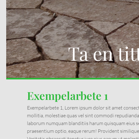
Ta en ti
Exempelarbete 1
Exempelarbete 1, Lorem ipsum dolor sit amet consecte
mollitia, molestiae quas vel sint commodi repudian
laborum numquam blanditiis harum quisquam eius sed
praesentium optio, eaque rerum! Provident similiq
Veritatis obcaecati tenetur iure eius earum ut molest