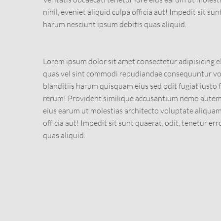
nihil, eveniet aliquid culpa officia aut! Impedit sit sun
harum nesciunt ipsum debitis quas aliquid.
Lorem ipsum dolor sit amet consectetur adipisicing el
quas vel sint commodi repudiandae consequuntur 
blanditiis harum quisquam eius sed odit fugiat iusto
rerum! Provident similique accusantium nemo autem. 
eius earum ut molestias architecto voluptate aliquam 
officia aut! Impedit sit sunt quaerat, odit, tenetur e
quas aliquid.