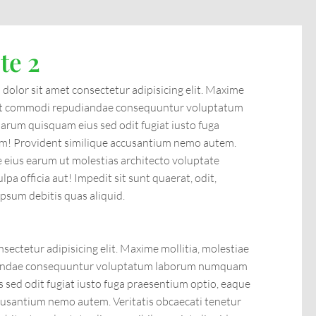
te 2
olor sit amet consectetur adipisicing elit. Maxime
sint commodi repudiandae consequuntur voluptatum
rum quisquam eius sed odit fugiat iusto fuga
um! Provident similique accusantium nemo autem.
re eius earum ut molestias architecto voluptate
ulpa officia aut! Impedit sit sunt quaerat, odit,
ipsum debitis quas aliquid.
sectetur adipisicing elit. Maxime mollitia, molestiae
iandae consequuntur voluptatum laborum numquam
 sed odit fugiat iusto fuga praesentium optio, eaque
cusantium nemo autem. Veritatis obcaecati tenetur