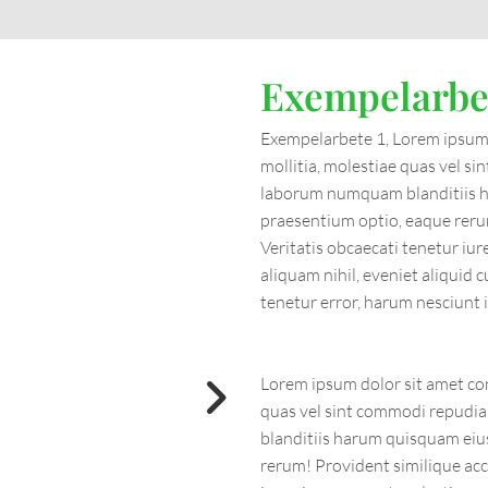
Exempelarbe
Exempelarbete 1, Lorem ipsum d
mollitia, molestiae quas vel 
laborum numquam blanditiis ha
praesentium optio, eaque rer
Veritatis obcaecati tenetur iu
aliquam nihil, eveniet aliquid c
tenetur error, harum nesciunt 
Lorem ipsum dolor sit amet con
quas vel sint commodi repud
blanditiis harum quisquam eius
rerum! Provident similique ac