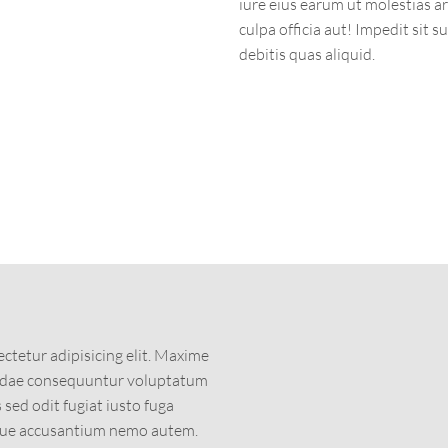
iure eius earum ut molestias ar
culpa officia aut! Impedit sit 
debitis quas aliquid.
ctetur adipisicing elit. Maxime
andae consequuntur voluptatum
ed odit fugiat iusto fuga
ique accusantium nemo autem.