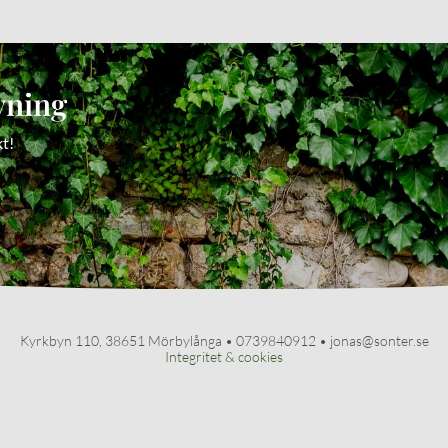
vning
kt!
Kyrkbyn 110, 38651 Mörbylånga •
0739840912
• jonas@sonter.se
Integritet & cookies