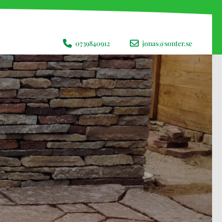

0739840912

jonas@sonter.se